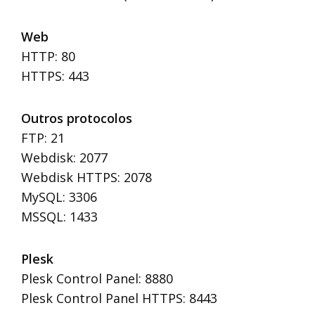
Web
HTTP: 80
HTTPS: 443
Outros protocolos
FTP: 21
Webdisk: 2077
Webdisk HTTPS: 2078
MySQL: 3306
EMAIL:
MSSQL: 1433
PASSWORD:
Plesk
Plesk Control Panel: 8880
Esqueceu a password?
Plesk Control Panel HTTPS: 8443
Login
NOME: