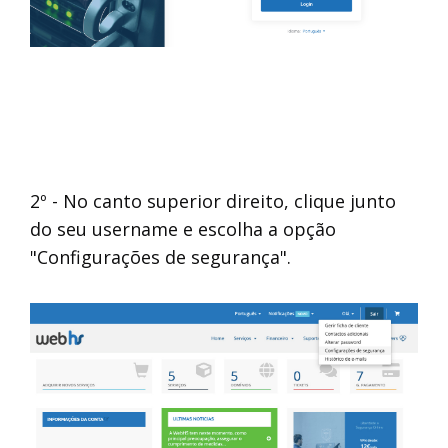
Login
NOME:
EMAIL:
Autorizo o tratamento do meu
endereço de email para fins de
contacto comercial e/ou
informativo.
2º - No canto superior direito, clique junto
do seu username e escolha a opção
Subscrever
"Configurações de segurança".