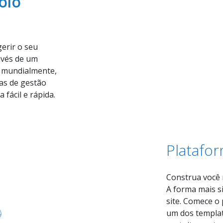
olo
erir o seu
avés de um
o mundialmente,
fas de gestão
fácil e rápida.
Platafo
Construa você 
A forma mais s
site. Comece o 
um dos templat