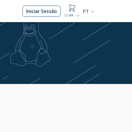
Iniciar Sessão
PT
C/ IVA
O carrinho está vazio.