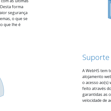
 com as últimas
. Desta forma
aior segurança
temas, o que se
ço que lhe é
Suporte
A WebHS tem to
alojamento web
o acesso ao(s) w
feito através 
garantidas as 
velocidade de a