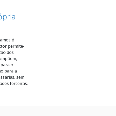
ópria
ramos é
ctor permite-
tão dos
compõem,
 para o
o para a
essárias, sem
ades terceiras.