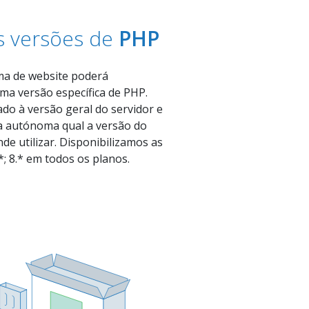
as versões de
PHP
ma de website poderá
uma versão específica de PHP.
ado à versão geral do servidor e
ento do meu endereço de email
a autónoma qual a versão do
cto comercial e/ou informativo.
de utilizar. Disponibilizamos as
; 8.* em todos os planos.
Subscrever