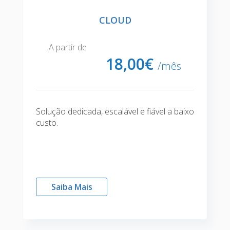
Esqueceu a password?
CLOUD
Login
NOME:
A partir de
EMAIL:
18,
00€
/mês
Autorizo o tratamento do meu
endereço de email para fins de
contacto comercial e/ou
Solução dedicada, escalável e fiável a baixo
informativo.
custo.
Subscrever
Saiba Mais